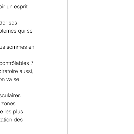
ir un esprit 
der ses 
oblèmes qui se 
nous sommes en 
contrôlables ?
ratoire aussi, 
on va se 
sculaires 
 zones 
e les plus 
tation des 