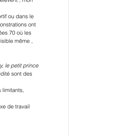
tif ou dans le 
onstrations ont 
ées 70 où les 
visible même , 
, le petit prince
dité sont des 
imitants, 
e de travail 