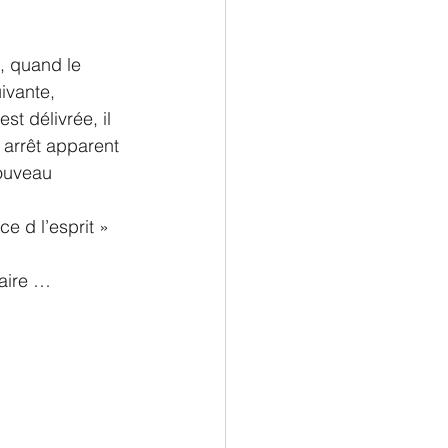
, quand le 
ivante, 
t délivrée, il 
 arrêt apparent 
nouveau
e d l’esprit » 
laire …