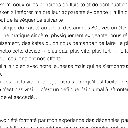
armi ceux-ci les principes de fluidité et de continuation
es à intégrer malgré leur apparente évidence ; la fin 
but de la séquence suivante 
atique du karaté au début des années 80,avec un élèv
 une pratique sincère, physiquement exigeante, nous rép
puisement, des katas qu’on nous demandait de faire  le pl
tto cette devise, « plus bas, plus vite, plus fort ! » le 
 qui soulignaient nos efforts…
i allait bien avec notre jeunesse mais qui ne s’embarrass
é.
es ont la vie dure et j’aimerais dire qu’il est facile de 
n’est pas vrai … c’est un défi que j’ai du mal à affronte
igide et saccadé…
’avoir été formaté par mon expérience des décennies pa
 je lutte contre ma raideur, contre mes épaules qui se r