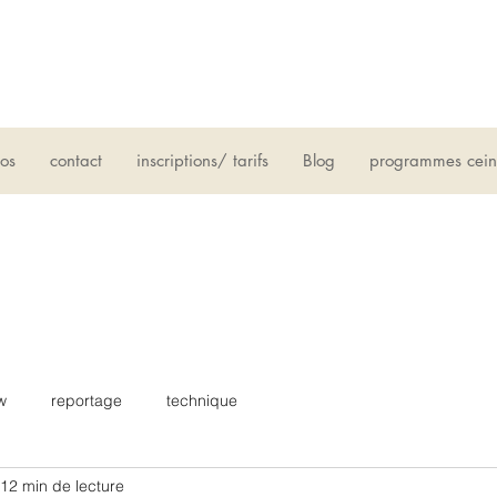
os
contact
inscriptions/ tarifs
Blog
programmes cein
w
reportage
technique
12 min de lecture