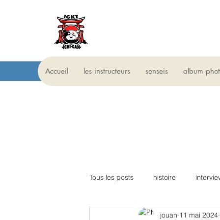
igkt
karate Do
traditionnel
Accueil
les instructeurs
senseis
album phot
Tous les posts
histoire
intervie
jouan
11 mai 2024