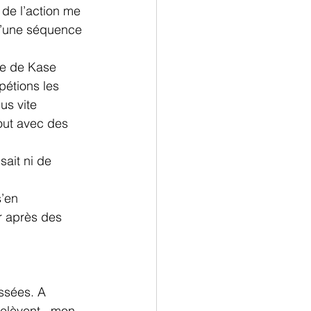
 de l’action me 
d’une séquence 
e de Kase 
étions les 
us vite 
tout avec des 
ait ni de 
s’en 
r après des 
ssées. A 
elèvent , mon 