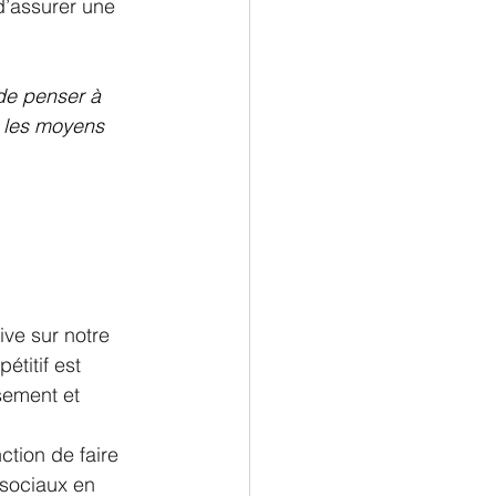
d’assurer une 
 de penser à 
s les moyens 
ive sur notre 
titif est 
sement et 
ction de faire 
 sociaux en 