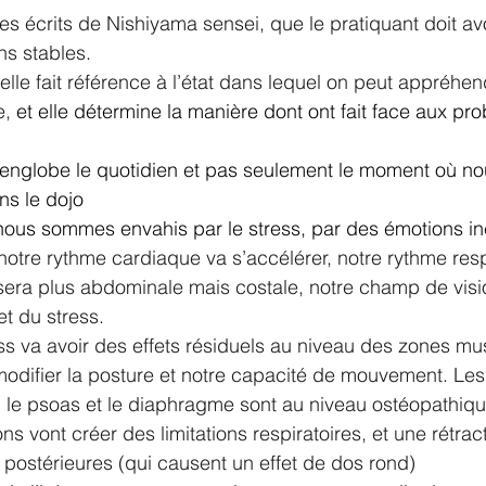
es écrits de Nishiyama sensei, que le pratiquant doit avo
ns stables.
elle fait référence à l’état dans lequel on peut appréhen
e,
 et elle détermine la manière dont ont fait face aux pr
i englobe le quotidien et pas seulement le moment où 
ns le dojo
 nous sommes envahis par le stress, par des émotions in
otre rythme cardiaque va s’accélérer, notre rythme respi
 sera plus abdominale mais costale, notre champ de visi
et du stress.
ess va avoir des effets résiduels au niveau des zones mu
odifier la posture et notre capacité de mouvement. Les
, le psoas et le diaphragme sont au niveau ostéopathiqu
s vont créer des limitations respiratoires, et une rétrac
postérieures (qui causent un effet de dos rond)