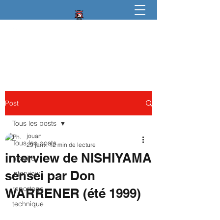
igkt
karate Do traditionnel
Post
Tous les posts
jouan
Tous les posts
29 janv.
12 min de lecture
interview de NISHIYAMA
histoire
sensei par Don
interview
reportage
WARRENER (été 1999)
technique