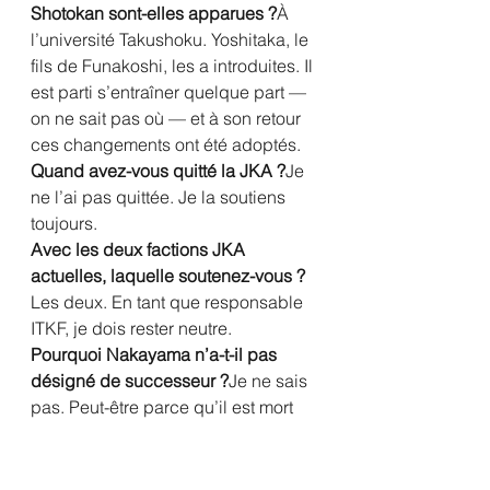
Shotokan sont-elles apparues ?
À 
l’université Takushoku. Yoshitaka, le 
fils de Funakoshi, les a introduites. Il 
est parti s’entraîner quelque part — 
on ne sait pas où — et à son retour 
ces changements ont été adoptés.
Quand avez-vous quitté la JKA ?
Je 
ne l’ai pas quittée. Je la soutiens 
toujours.
Avec les deux factions JKA 
actuelles, laquelle soutenez-vous ?
Les deux. En tant que responsable 
ITKF, je dois rester neutre.
Pourquoi Nakayama n’a-t-il pas 
désigné de successeur ?
Je ne sais 
pas. Peut-être parce qu’il est mort 
soudainement. C’est une erreur, je 
pense.
Pensez-vous que la JKA 