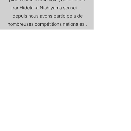
par Hidetaka Nishiyama sensei …
depuis nous avons participé a de
nombreuses compétitions nationales ,
en tant qu' athlètes kata, kumite, embu ,
puis arbitres .
Nous avons rejoint une fédération
internationale correspondant a nos
standards et exigences morales et
techniques :
la World Budo Karate Art
nous avons depuis sillonné l Europe
,rencontré les plus grands de notre
discipline et tissé de puissants liens d
amitié .
Notre dojo est hébergé par la ville d
Auribeau sur Siagne