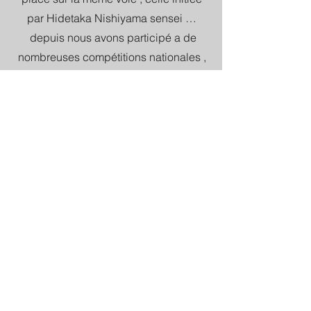
par Hidetaka Nishiyama sensei …
depuis nous avons participé a de
nombreuses compétitions nationales ,
en tant qu' athlètes kata, kumite, embu ,
puis arbitres .
Nous avons rejoint une fédération
internationale correspondant a nos
standards et exigences morales et
techniques :
la World Budo Karate Art
nous avons depuis sillonné l Europe
,rencontré les plus grands de notre
discipline et tissé de puissants liens d
amitié .
Notre dojo est hébergé par la ville d
Auribeau sur Siagne