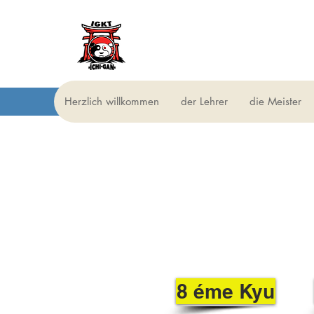
igkt
traditionelles
Karate
Herzlich willkommen
der Lehrer
die Meister
8 éme Kyu